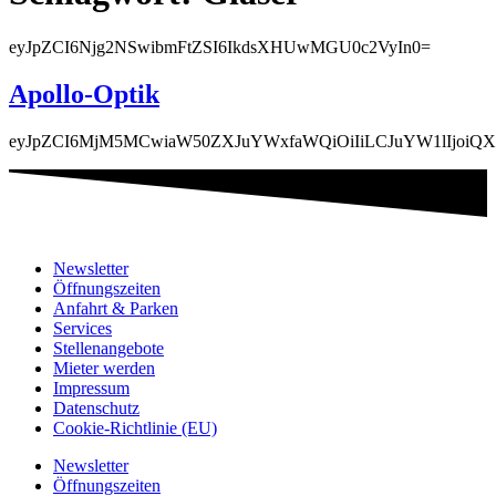
eyJpZCI6Njg2NSwibmFtZSI6IkdsXHUwMGU0c2VyIn0=
Apollo-Optik
eyJpZCI6MjM5MCwiaW50ZXJuYWxfaWQiOiIiLCJuYW1lIjoiQ
Newsletter
Öffnungszeiten
Anfahrt & Parken
Services
Stellenangebote
Mieter werden
Impressum
Datenschutz
Cookie-Richtlinie (EU)
Newsletter
Öffnungszeiten